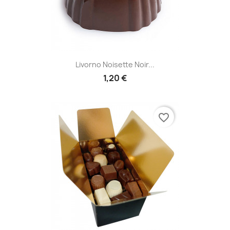
Livorno Noisette Noir...
1,20 €
favorite_border