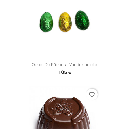
Oeufs De Pâques - Vandenbulcke
1,05 €
favorite_border