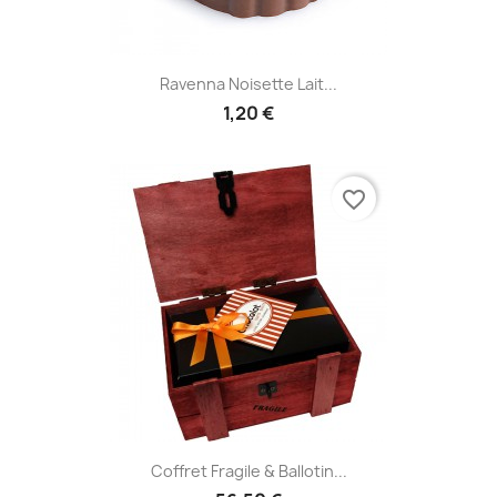
Ravenna Noisette Lait...
1,20 €
favorite_border
Coffret Fragile & Ballotin...