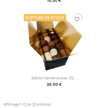
10,50 €
RUPTURE DE STOCK
favorite_border
Ballotin Vandenbulcke (22...
26,00 €
Affichage 1-12 de 22 article(s)