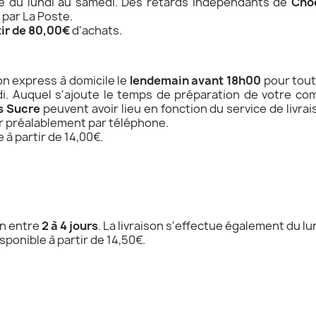
tue du lundi au samedi. Des retards indépendants de
Cho
 par La Poste.
tir de 80,00€
d'achats.
on express à domicile le
lendemain avant 18h00
pour tout
edi. Auquel s'ajoute le temps de préparation de votre c
s Sucre
peuvent avoir lieu en fonction du service de livra
r préalablement par téléphone.
 à partir de 14,00€.
on entre
2 à 4 jours
. La livraison s'effectue également du lu
sponible à partir de 14,50€.