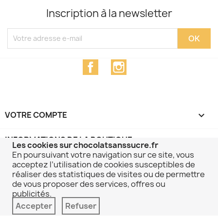
Inscription à la newsletter
Facebook
Instagram
VOTRE COMPTE

INFORMATIONS DE LA BOUTIQUE
keyboard_arrow_down
Les cookies sur chocolatsanssucre.fr
En poursuivant votre navigation sur ce site, vous
acceptez l’utilisation de cookies susceptibles de
PLUS D'INFORMATIONS

réaliser des statistiques de visites ou de permettre
Boutique chocolatsanssucre.fr, votre partenaire pour
de vous proposer des services, offres ou
des produits sans sucre ajouté de qualité - © 2016-
publicités.
2026
Accepter
Refuser