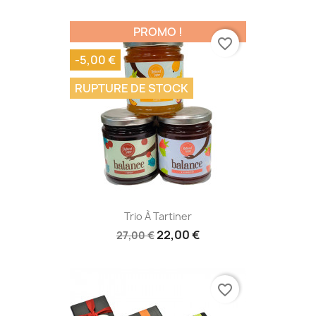
PROMO !
favorite_border
-5,00 €
RUPTURE DE STOCK
Trio À Tartiner
22,00 €
27,00 €
favorite_border