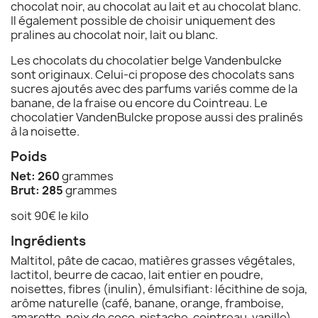
chocolat noir, au chocolat au lait et au chocolat blanc.
Il également possible de choisir uniquement des
pralines au chocolat noir, lait ou blanc.
Les chocolats du chocolatier belge Vandenbulcke
sont originaux. Celui-ci propose des chocolats sans
sucres ajoutés avec des parfums variés comme de la
banane, de la fraise ou encore du Cointreau. Le
chocolatier VandenBulcke propose aussi des pralinés
à la noisette.
Poids
Net: 260
grammes
Brut: 285
grammes
soit 90€ le kilo
Ingrédients
Maltitol, pâte de cacao, matières grasses végétales,
lactitol, beurre de cacao, lait entier en poudre,
noisettes, fibres (inulin), émulsifiant: lécithine de soja,
arôme naturelle (café, banane, orange, framboise,
amaretto, noix de coco, pistache, cointreau, vanille).