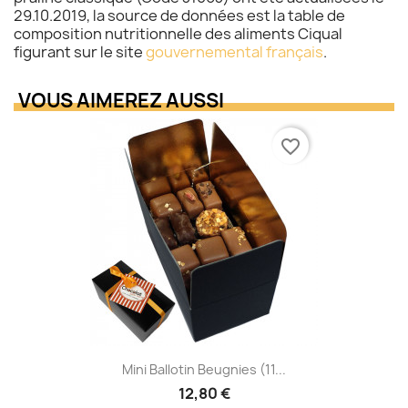
29.10.2019, la source de données est la table de
composition nutritionnelle des aliments Ciqual
figurant sur le site
gouvernemental français
.
VOUS AIMEREZ AUSSI
favorite_border
Mini Ballotin Beugnies (11...
12,80 €