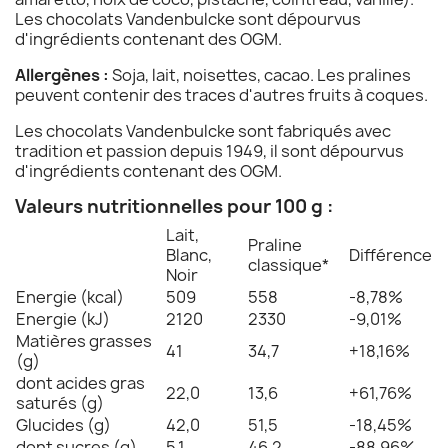
Les chocolats Vandenbulcke sont dépourvus
d'ingrédients contenant des OGM.
Allergènes :
Soja, lait, noisettes, cacao. Les pralines
peuvent contenir des traces d'autres fruits à coques.
Les chocolats Vandenbulcke sont fabriqués avec
tradition et passion depuis 1949, il sont dépourvus
d'ingrédients contenant des OGM.
Valeurs nutritionnelles pour 100 g :
Lait,
Praline
Blanc,
Différence
classique*
Noir
Energie (kcal)
509
558
-8,78%
Energie (kJ)
2120
2330
-9,01%
Matières grasses
41
34,7
+18,16%
(g)
dont acides gras
22,0
13,6
+61,76%
saturés (g)
Glucides (g)
42,0
51,5
-18,45%
dont sucres (g)
5,1
46,2
-88,96%