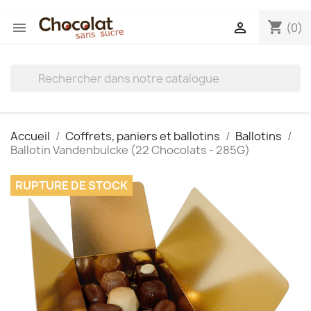
shopping_cart


(0)
Accueil
Coffrets, paniers et ballotins
Ballotins
Ballotin Vandenbulcke (22 Chocolats - 285G)
RUPTURE DE STOCK