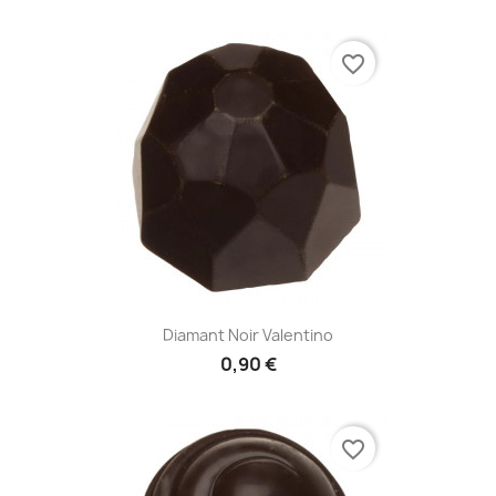
favorite_border
Diamant Noir Valentino
0,90 €
favorite_border