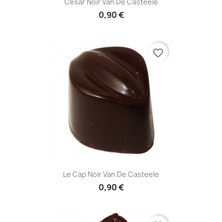
César Noir Van De Casteele
0,90 €
favorite_border
Le Cap Noir Van De Casteele
0,90 €