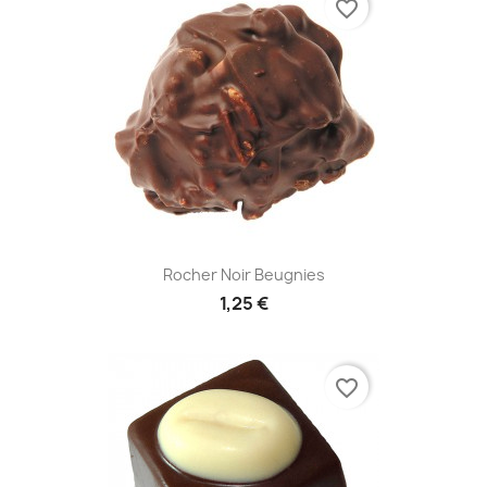
favorite_border
Rocher Noir Beugnies
1,25 €
favorite_border