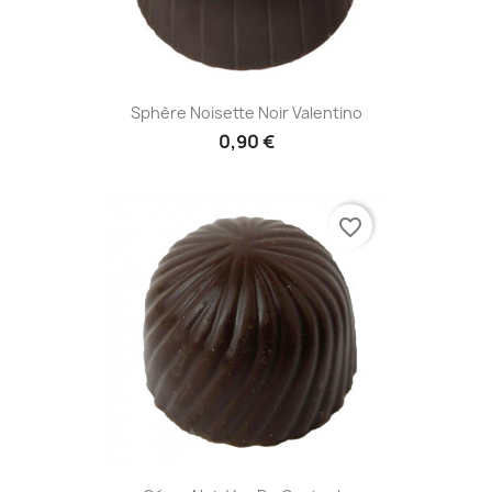
Sphère Noisette Noir Valentino
0,90 €
favorite_border