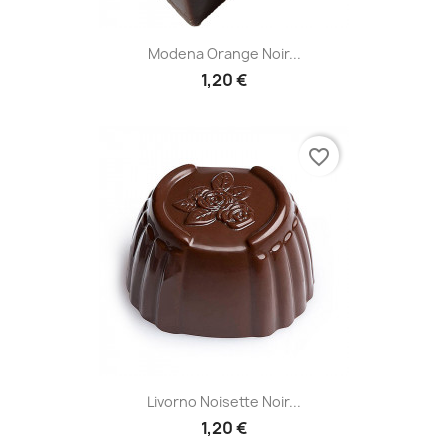
Modena Orange Noir...
1,20 €
favorite_border
Livorno Noisette Noir...
1,20 €