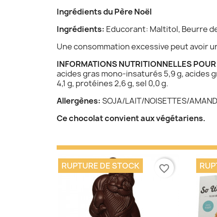
Ingrédients du Père Noël
Ingrédients:
Educorant: Maltitol, Beurre de
Une consommation excessive peut avoir un e
INFORMATIONS NUTRITIONNELLES POUR 1
acides gras mono-insaturés 5,9 g, acides gra
4,1 g, protéines 2,6 g, sel 0,0 g.
Allergènes:
SOJA/LAIT/NOISETTES/AMAND
Ce chocolat convient aux végétariens.
RUPTURE DE STOCK
RUP
favorite_border