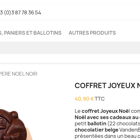
3 (0)3 87 78 36 54
, PANIERS ET BALLOTINS
AUTRES PRODUITS
 PERE NOEL NOIR
COFFRET JOYEUX N
40,90 €
TTC
Le
coffret Joyeux Noë
l co
Noël avec ses cadeaux au 
petit
ballotin
(22 chocolats
chocolatier belge
VandenB
présentées dans un beau co