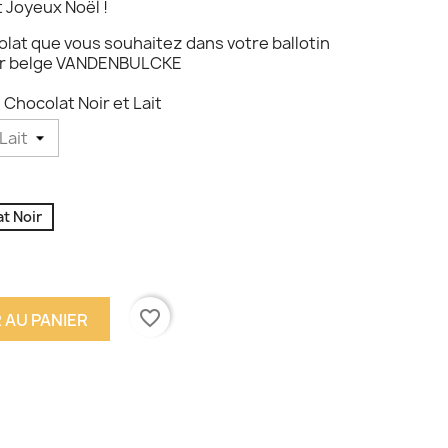
t Joyeux Noël !
olat que vous souhaitez dans votre ballotin
ier belge VANDENBULCKE
Chocolat Noir et Lait
t Noir
favorite_border
 AU PANIER