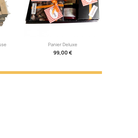
AJOUTER AU PANIER
sse
Panier Deluxe
99,00 €