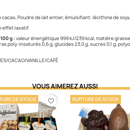
 cacao, Poudre de lait entier, émulsifiant: lécithine de soja
ffet laxatif.
00 g :
valeur énergétique 999 kJ/239 kcal, matière grasse t
s poly-insaturés 0,6 g, glucides 23,0 g, sucres 0,1 g, polyol
ES/CACAO/VANILLE/CAFÉ
VOUS AIMEREZ AUSSI
TURE DE STOCK
RUPTURE DE STOCK
favorite_border