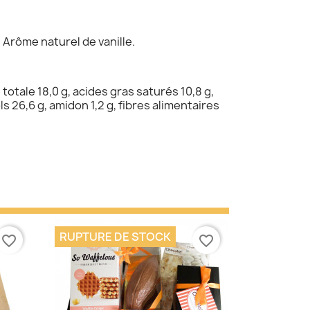
, Arôme naturel de vanille.
otale 18,0 g, acides gras saturés 10,8 g,
s 26,6 g, amidon 1,2 g, fibres alimentaires
RUPTURE DE STOCK
favorite_border
favorite_border