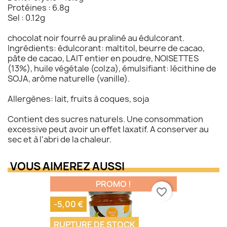
Protéines : 6.8g
Sel : 0.12g
chocolat noir fourré au praliné au édulcorant.
Ingrédients: édulcorant: maltitol, beurre de cacao,
pâte de cacao, LAIT entier en poudre, NOISETTES
(13%), huile végétale (colza), émulsifiant: lécithine de
SOJA, arôme naturelle (vanille).
Allergènes: lait, fruits à coques, soja
Contient des sucres naturels. Une consommation
excessive peut avoir un effet laxatif. A conserver au
sec et à l'abri de la chaleur.
VOUS AIMEREZ AUSSI
PROMO !
favorite_border
-5,00 €
RUPTURE DE STOCK