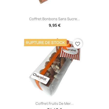
Coffret Bonbons Sans Sucre...
9,95 €
RUPTURE DE STOCK
favorite_border
Coffret Fruits De Mer...