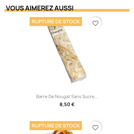
VOUS AIMEREZ AUSSI
RUPTURE DE STOCK
favorite_border
Barre De Nougat Sans Sucre...
8,50 €
RUPTURE DE STOCK
favorite_border