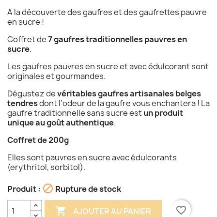
A la découverte des gaufres et des gaufrettes pauvre
en sucre !
Coffret de
7 gaufres traditionnelles pauvres en
sucre
.
Les gaufres pauvres en sucre et avec édulcorant sont
originales et gourmandes.
Dégustez de
véritables gaufres artisanales belges
tendres
dont l’odeur de la gaufre vous enchantera ! La
gaufre traditionnelle sans sucre est
un produit
unique au goût authentique
.
Coffret de 200g
Elles sont pauvres en sucre avec édulcorants
(erythritol, sorbitol).

Produit :
Rupture de stock
favorite_border

AJOUTER AU PANIER