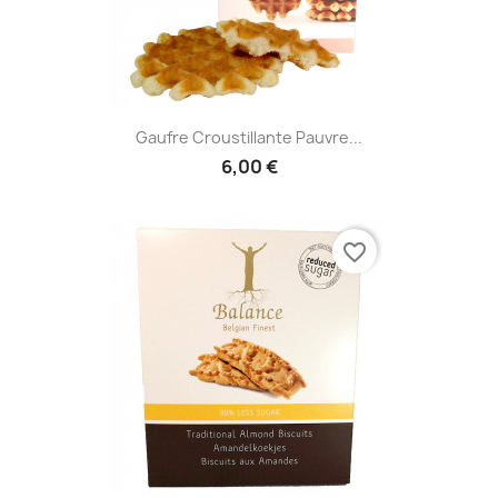
Gaufre Croustillante Pauvre...
6,00 €
favorite_border