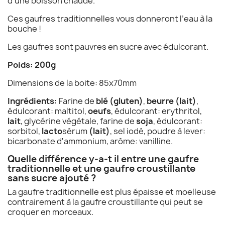
d'une boisson chaude.
Ces gaufres traditionnelles vous donneront l’eau à la
bouche !
Les gaufres sont pauvres en sucre avec édulcorant.
Poids: 200g
Dimensions de la boite: 85x70mm
Ingrédients:
Farine de
blé
(gluten)
,
beurre (lait)
,
édulcorant: maltitol,
oeufs
, édulcorant: erythritol,
lait
, glycérine végétale, farine de
soja
, édulcorant:
sorbitol,
lacto
sérum
(lait)
, sel iodé, poudre à lever:
bicarbonate d'ammonium, arôme: vanilline.
Quelle différence y-a-t il entre une gaufre
traditionnelle et une gaufre croustillante
sans sucre ajouté ?
La gaufre traditionnelle est plus épaisse et moelleuse
contrairement à la gaufre croustillante qui peut se
croquer en morceaux.